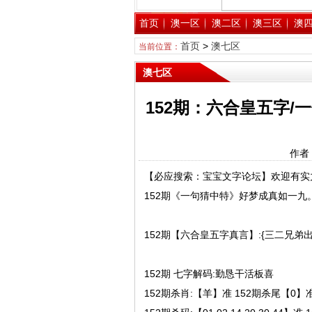
首页
澳一区
澳二区
澳三区
澳
首页
>
澳七区
当前位置：
澳七区
152期：六合皇五字/
作者：
【必应搜索：宝宝文字论坛】欢迎有实力
152期《一句猜中特》好梦成真如一九。
152期【六合皇五字真言】:{三二兄弟出
152期 七字解码:勤恳干活板喜
152期杀肖:【羊】准 152期杀尾【0】