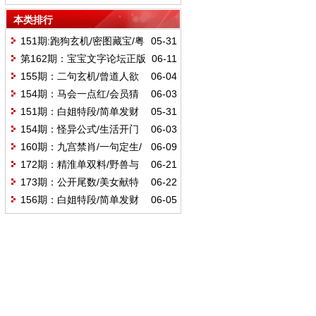
本类排行
151期:跑狗玄机/密图藏宝/粤
05-31
彩三语/特码歇后语/另版四字梅花诗
第162期：宝宝文字论坛正版
06-11
澳门马会开奖资料（第一份）(已更
155期：二句玄机/曾道人欲
06-04
新)
钱/欲钱一句料/中特玄机诗/黄大仙数
154期：马会一点红/会员猜
06-03
字
猜诗/特码报/马会内幕诗/中特五尾
151期：白姐特段/简单发财
05-31
诗/马会欲钱料/七娘一句中/开藏特图
154期：怪异公式/生活开门
06-03
料
联/生活关门联/八句输尽光/野兽与家
160期：九宫禁肖/一句定生/
06-09
畜
十三陵杀肖/开门见山/特码过生日
172期：精淮单双料/野兽与
06-21
家畜/必中特波路/尾数必中特/合数单
173期：公开尾数/美女献特
06-22
双
码/四字中特玄机/一句解特码/特禁二
156期：白姐特段/简单发财
06-05
肖
诗/马会欲钱料/七娘一句中/开藏特图
料