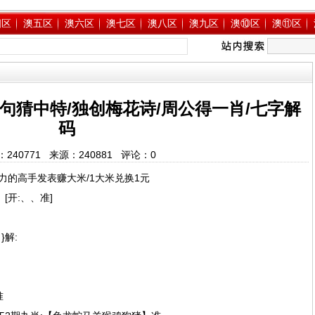
四区
澳五区
澳六区
澳七区
澳八区
澳九区
澳⑩区
澳⑪区
一句猜中特/独创梅花诗/周公得一肖/七字解
码
240771 来源：240881 评论：
0
的高手发表赚大米/1大米兑换1元
[开:、、准]
}解:
准