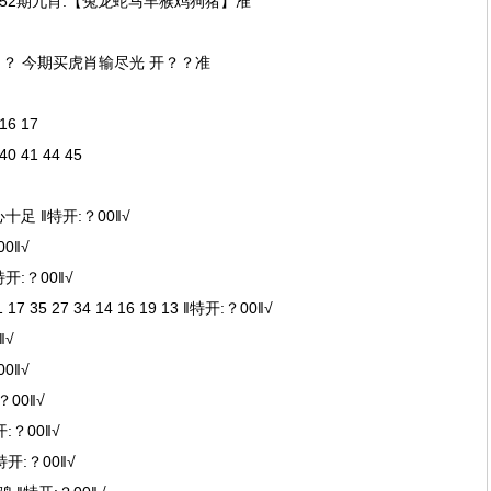
4】准 152期九肖:【兔龙蛇马羊猴鸡狗猪】准
开？？ 今期买虎肖输尽光 开？？准
16 17
 40 41 44 45
十足 ‖特开:？00‖√
0‖√
特开:？00‖√
7 35 27 34 14 16 19 13 ‖特开:？00‖√
‖√
0‖√
00‖√
？00‖√
开:？00‖√