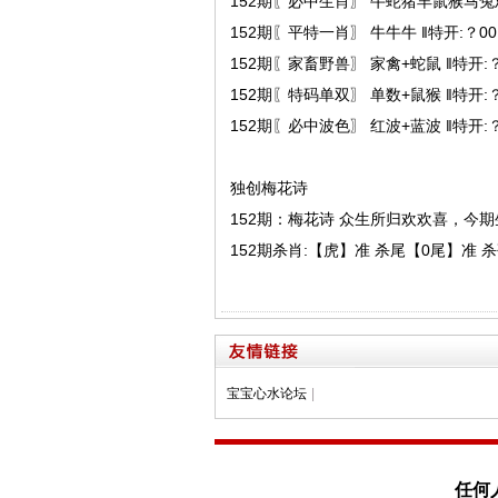
152期〖必中生肖〗 牛蛇猪羊鼠猴马兔鸡 
152期〖平特一肖〗 牛牛牛 ‖特开:？00
152期〖家畜野兽〗 家禽+蛇鼠 ‖特开:？
152期〖特码单双〗 单数+鼠猴 ‖特开:？
152期〖必中波色〗 红波+蓝波 ‖特开:？
独创梅花诗
152期：梅花诗 众生所归欢欢喜，今期
152期杀肖:【虎】准 杀尾【0尾】准 杀码
宝宝心水论坛
|
任何