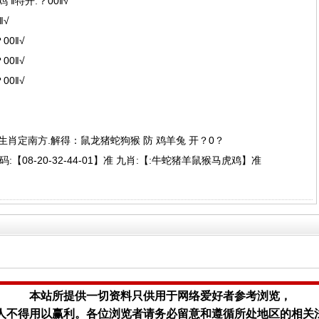
‖特开:？00‖√
‖√
00‖√
00‖√
00‖√
生肖定南方.解得：鼠龙猪蛇狗猴 防 鸡羊兔 开？0？
:【08-20-32-44-01】准 九肖:【:牛蛇猪羊鼠猴马虎鸡】准
本站所提供一切资料只供用于网络爱好者参考浏览
，
人不得用以赢利。
各位浏览者请务必留意和遵循所处地区的相关