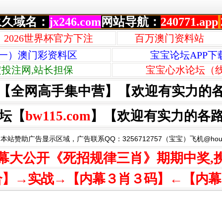
永久域名：
jx246.com
网站导航：
240771.app
2026世界杯官方下注
百万澳门资料站
一）澳门彩资料区
宝宝论坛APP下
定投注网,站长担保
宝宝心水论坛（
【全网高手集中营】【欢迎有实力的
坛【
bw115.com
】【欢迎有实力的各
本站赞助广告显示区域，广告联系QQ：3256712757（宝宝）飞机@houzi
幕大公开《死招规律三肖》期期中奖,
合】→实战→【内幕３肖３码】←【内幕