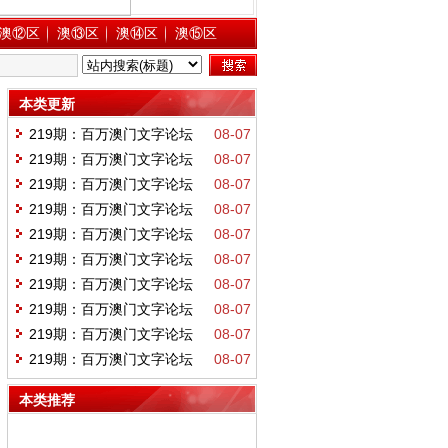
澳⑫区
澳⑬区
澳⑭区
澳⑮区
本类更新
219期：百万澳门文字论坛
08-07
【八肖八码】←推荐心水
219期：百万澳门文字论坛
08-07
【精选12码】←推荐心水
219期：百万澳门文字论坛
08-07
【稳定六肖】←推荐心水
219期：百万澳门文字论坛
08-07
【稳赚七肖】←推荐心水
219期：百万澳门文字论坛
08-07
【正版欲钱料】←推荐心水
219期：百万澳门文字论坛
08-07
【24码中特】←推荐心水
219期：百万澳门文字论坛
08-07
【前后三肖】←推荐心水
219期：百万澳门文字论坛
08-07
【单双中特】←推荐心水
219期：百万澳门文字论坛
08-07
【正版天机诗】←推荐心水
219期：百万澳门文字论坛
08-07
【复式平码】←推荐心水
本类推荐