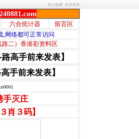
加入收藏
设为首页
240881.com
六合统计器
留言区
载,网络都可正常访问
线路二）香港彩资料区
各路高手前来发表】
路高手前来发表】
0001
携手灭庄
３肖３码】