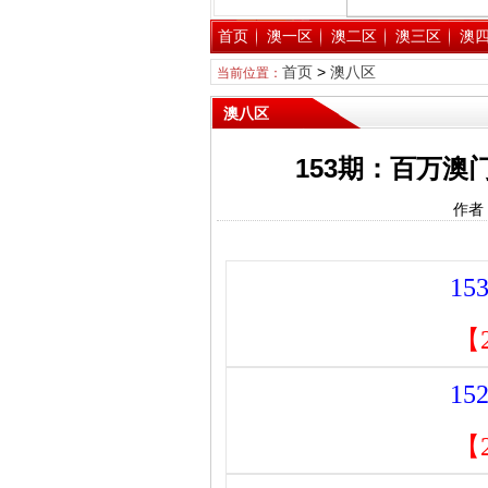
首页
澳一区
澳二区
澳三区
澳
首页
>
澳八区
当前位置：
澳八区
153期：百万
作者：
1
【2
1
【2