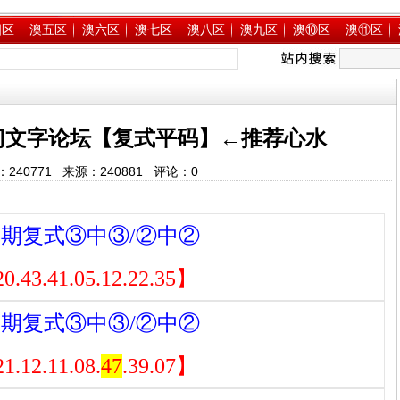
四区
澳五区
澳六区
澳七区
澳八区
澳九区
澳⑩区
澳⑪区
澳门文字论坛【复式平码】←推荐心水
240771 来源：240881 评论：
0
53期复式③中③/②中②
0.43.41.05.12.22.35】
52期复式③中③/②中②
1.12.11.08.
47
.39.07】