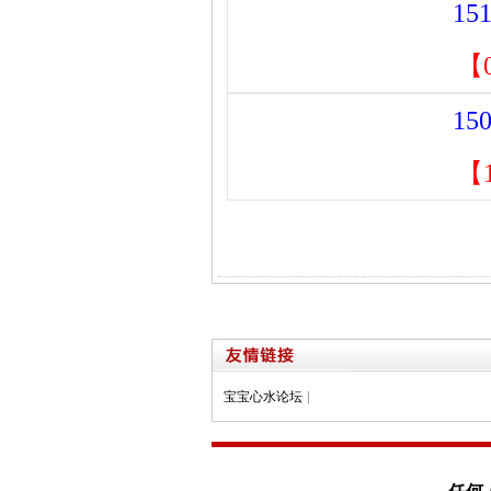
1
【0
1
【1
宝宝心水论坛
|