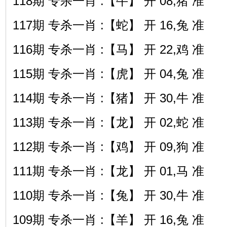
118期 专杀一肖 :【牛】 开 08,猪 准
117期 专杀一肖 :【蛇】 开 16,兔 准
116期 专杀一肖 :【马】 开 22,鸡 准
115期 专杀一肖 :【虎】 开 04,兔 准
114期 专杀一肖 :【猪】 开 30,牛 准
113期 专杀一肖 :【龙】 开 02,蛇 准
112期 专杀一肖 :【鸡】 开 09,狗 准
111期 专杀一肖 :【龙】 开 01,马 准
110期 专杀一肖 :【兔】 开 30,牛 准
109期 专杀一肖 :【羊】 开 16,兔 准