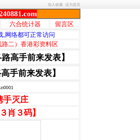
加入收藏
设为首页
240881.com
六合统计器
留言区
载,网络都可正常访问
线路二）香港彩资料区
各路高手前来发表】
路高手前来发表】
0001
携手灭庄
３肖３码】