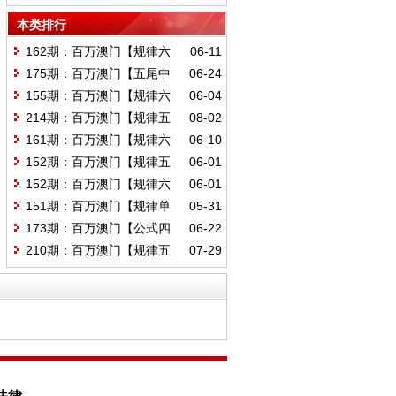
本类排行
162期：百万澳门【规律六
06-11
肖】←※公式规律
175期：百万澳门【五尾中
06-24
特】←※公式规律
155期：百万澳门【规律六
06-04
肖】←※公式规律
214期：百万澳门【规律五
08-02
肖】←※公式规律
161期：百万澳门【规律六
06-10
肖】←※公式规律
152期：百万澳门【规律五
06-01
肖】←※公式规律
152期：百万澳门【规律六
06-01
肖】←※公式规律
151期：百万澳门【规律单
05-31
双】←※公式规律
173期：百万澳门【公式四
06-22
肖】←※公式规律
210期：百万澳门【规律五
07-29
肖】←※公式规律