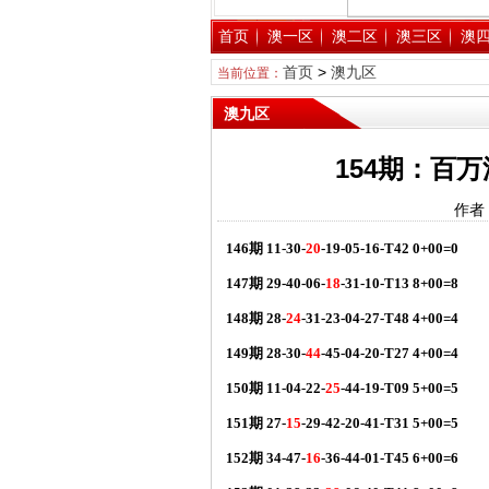
首页
澳一区
澳二区
澳三区
澳
首页
>
澳九区
当前位置：
澳九区
154期：百
作者：
146期 11-30-
20
-19-05-16-T42 0+00=0
147期 29-40-06-
18
-31-10-T13 8+00=8
148期 28-
24
-31-23-04-27-T48 4+00=4
149期 28-30-
44
-45-04-20-T27 4+00=4
150期 11-04-22-
25
-44-19-T09 5+00=5
151期 27-
15
-29-42-20-41-T31 5+00=5
152期 34-47-
16
-36-44-01-T45 6+00=6