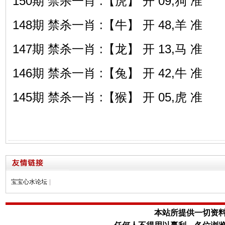
150期 禁杀一肖 :【虎】 开 09,狗 准
148期 禁杀一肖 :【牛】 开 48,羊 准
147期 禁杀一肖 :【龙】 开 13,马 准
146期 禁杀一肖 :【兔】 开 42,牛 准
145期 禁杀一肖 :【猴】 开 05,虎 准
宝宝心水论坛
|
本站所提供一切资