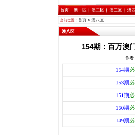
首页
澳一区
澳二区
澳三区
澳
首页
>
澳八区
当前位置：
澳八区
154期：百万
作者：
154期
必
153期
必
151期
必
150期
必
149期
必