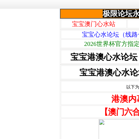
极限论坛
宝宝澳门心水站
宝宝心水论坛（线路
2026世界杯官方指
宝宝港澳心水论坛
宝宝港澳心水论
以下为
港澳内
【澳门六