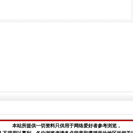
本站所提供一切资料只供用于网络爱好者参考浏览
，