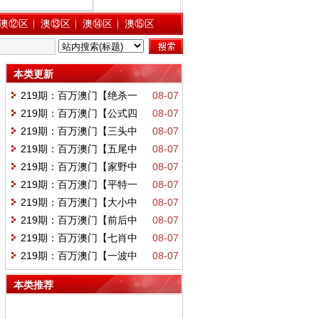
澳⑫区
澳⑬区
澳⑭区
澳⑮区
本类更新
219期：百万澳门【绝杀一
08-07
肖】←※公式规律
219期：百万澳门【公式四
08-07
肖】←※公式规律
219期：百万澳门【三头中
08-07
特】←※公式规律
219期：百万澳门【五尾中
08-07
特】←※公式规律
219期：百万澳门【家野中
08-07
特】←※公式规律
219期：百万澳门【平特一
08-07
肖】←※公式规律
219期：百万澳门【大小中
08-07
特】←※公式规律
219期：百万澳门【前后中
08-07
特】←※公式规律
219期：百万澳门【七肖中
08-07
特】←※公式规律
219期：百万澳门【一波中
08-07
特】←※公式规律
本类推荐