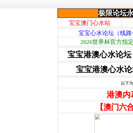
极限论坛
宝宝澳门心水站
宝宝心水论坛（线路
2026世界杯官方指
宝宝港澳心水论坛
宝宝港澳心水论
以下为
港澳内
【澳门六