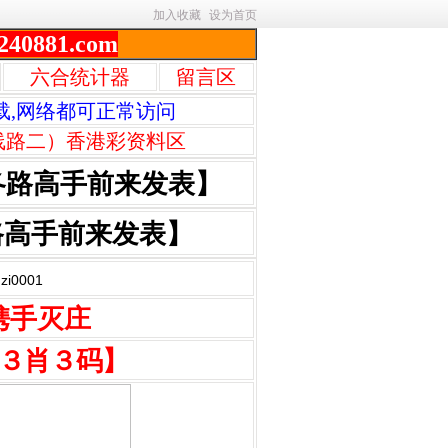
加入收藏
设为首页
240881.com
六合统计器
留言区
载,网络都可正常访问
线路二）香港彩资料区
各路高手前来发表】
路高手前来发表】
0001
携手灭庄
３肖３码】