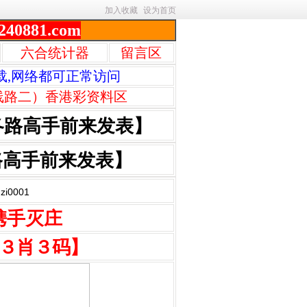
加入收藏
设为首页
240881.com
六合统计器
留言区
载,网络都可正常访问
线路二）香港彩资料区
各路高手前来发表】
路高手前来发表】
0001
携手灭庄
３肖３码】