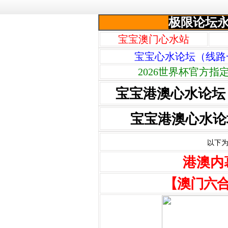
极限论坛
宝宝澳门心水站
宝宝心水论坛（线路
2026世界杯官方指
宝宝港澳心水论坛
宝宝港澳心水论
以下为
港澳内
【澳门六