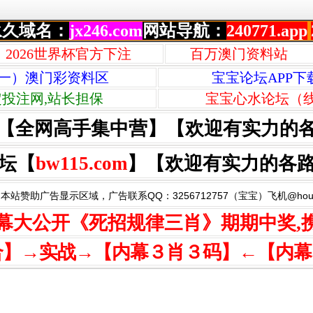
永久域名：
jx246.com
网站导航：
240771.app
2026世界杯官方下注
百万澳门资料站
一）澳门彩资料区
宝宝论坛APP下
定投注网,站长担保
宝宝心水论坛（
【全网高手集中营】【欢迎有实力的
坛【
bw115.com
】【欢迎有实力的各
本站赞助广告显示区域，广告联系QQ：3256712757（宝宝）飞机@houzi
幕大公开《死招规律三肖》期期中奖,
合】→实战→【内幕３肖３码】←【内幕