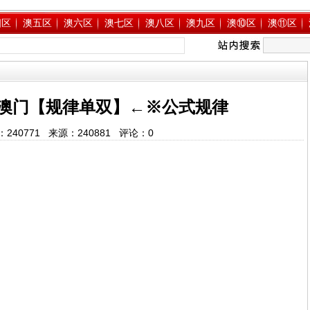
四区
澳五区
澳六区
澳七区
澳八区
澳九区
澳⑩区
澳⑪区
万澳门【规律单双】←※公式规律
240771 来源：240881 评论：
0