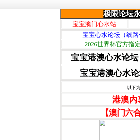
极限论坛
宝宝澳门心水站
宝宝心水论坛（线路
2026世界杯官方指
宝宝港澳心水论坛
宝宝港澳心水论
以下为
港澳内
【澳门六