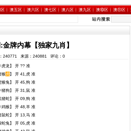
四区
澳五区
澳六区
澳七区
澳八区
澳九区
澳⑩区
澳⑪区
4期:金牌内幕【独家九肖】
240771 来源：240881 评论：
0
虎龙】 开 ?? 准
猪猴
虎
】 开 41,虎 准
猴兔】 开 45,狗 准
猪狗】 开 31,鼠 准
鼠猪蛇】 开 09,狗 准
鸡猴】 开 48,羊 准
鼠蛇】 开 13,马 准
兔】 开 05,虎 准