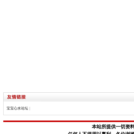
宝宝心水论坛
|
本站所提供一切资