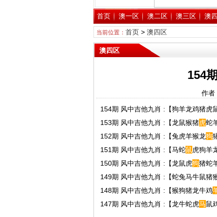
首页
澳一区
澳二区
澳三区
澳
首页
>
澳四区
当前位置：
澳四区
15
作者：
154期 风中吉他九肖 :【狗羊龙鸡猪虎鼠
153期 风中吉他九肖 :【龙鼠猴猪
虎
蛇羊
152期 风中吉他九肖 :【兔虎羊猴龙
狗
151期 风中吉他九肖 :【马蛇
鼠
虎狗羊龙
150期 风中吉他九肖 :【龙鼠虎
狗
猪蛇羊
149期 风中吉他九肖 :【蛇兔马牛鼠猪
148期 风中吉他九肖 :【猴狗猪龙牛鸡
147期 风中吉他九肖 :【龙牛蛇虎
马
鼠鸡