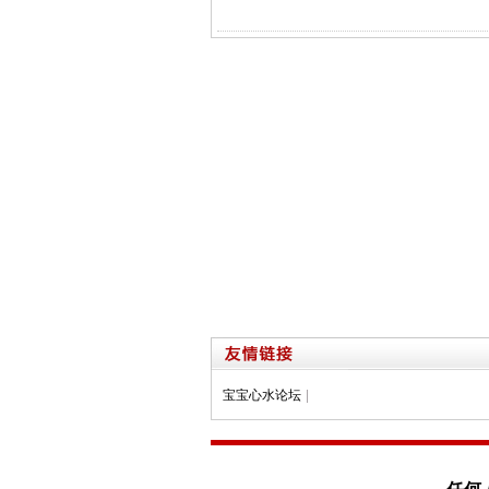
宝宝心水论坛
|