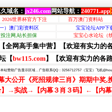
永久域名：
jx246.com
网站导航：
240771.app
2026世界杯官方下注
百万澳门资料站
一）澳门彩资料区
宝宝论坛APP下
定投注网,站长担保
宝宝心水论坛（
【全网高手集中营】【欢迎有实力的
坛【
bw115.com
】【欢迎有实力的各
本站赞助广告显示区域，广告联系QQ：3256712757（宝宝）飞机@houzi
幕大公开《死招规律三肖》期期中奖,
合】→实战→【内幕３肖３码】←【内幕