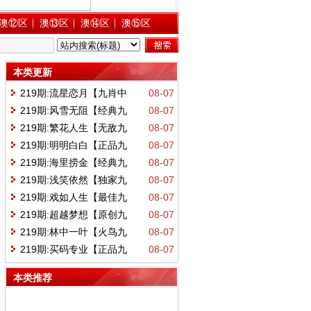
澳⑫区
澳⑬区
澳⑭区
澳⑮区
本类更新
219期:流星恋月【九肖中
08-07
特】
219期:风雪无阻【经典九
08-07
肖】
219期:繁花人生【无敌九
08-07
肖】
219期:明明白白【正品九
08-07
肖】
219期:海里捞金【经典九
08-07
肖】
219期:浅笑依然【独家九
08-07
肖】
219期:戏如人生【最佳九
08-07
肖】
219期:超越梦想【原创九
08-07
肖】
219期:林中一叶【火鸟九
08-07
肖】
219期:买码专业【正品九
08-07
肖】
本类推荐