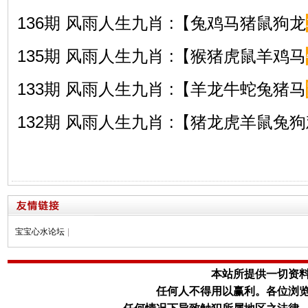
136期 风雨人生九肖 :【兔鸡马猪鼠狗龙
135期 风雨人生九肖 :【猴猪虎鼠羊鸡马
133期 风雨人生九肖 :【羊龙牛蛇兔猪马
132期 风雨人生九肖 :【猪龙虎羊鼠兔
宝宝心水论坛
|
本站所提供一切资
任何人不得用以赢利。
各位浏