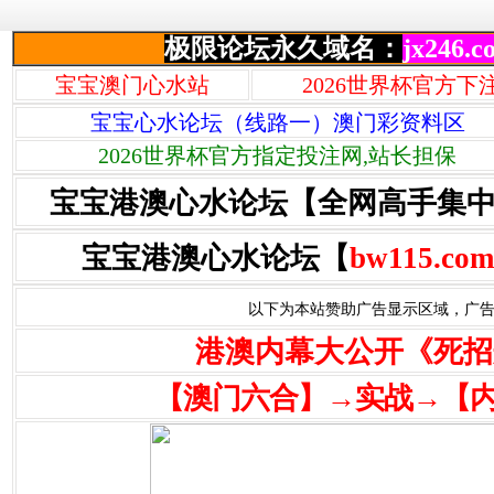
极限论坛永久域名：
jx246.c
宝宝澳门心水站
2026世界杯官方下
宝宝心水论坛（线路一）澳门彩资料区
2026世界杯官方指定投注网,站长担保
宝宝港澳心水论坛【全网高手集
宝宝港澳心水论坛【
bw115.com
以下为本站赞助广告显示区域，广告联系Q
港澳内幕大公开《死招
【澳门六合】→实战→【