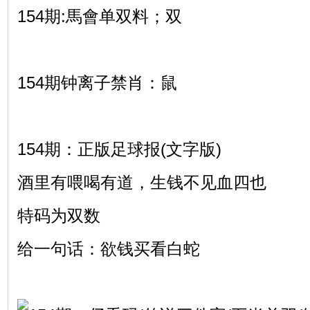
154期:馬會单双料；双
154期钟离子禁肖：鼠
154期：正版足球报(文字版)
酒里有喂喝有道，生钱不见血四也
特码为双数
给一句话：欲钱买看白蛇