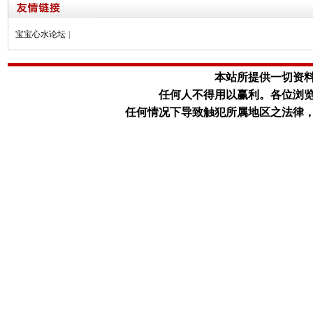
宝宝心水论坛
|
本站所提供一切资
任何人不得用以赢利。
各位浏
任何情况下导致触犯所属地区之法律