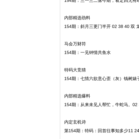
154期：三一三二落今期，看定四无有旺
内部精选劲料
154期：斜月三更门半开 02 38 40 双
马会万财符
154期：一见钟情共鱼水
特码大竞猜
154期：七情六欲意心歪（灰）钱树婊
内部精选爆料
154期：从来未见人帮忙，牛蛇马。02 38
内定玄机诗
第154期：特码：回首往事知多少11 2