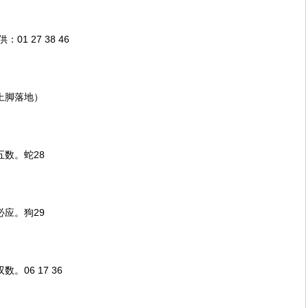
1 27 38 46
上脚落地）
五数。蛇28
必应。狗29
06 17 36