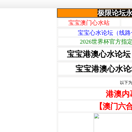
极限论坛
宝宝澳门心水站
宝宝心水论坛（线路
2026世界杯官方指
宝宝港澳心水论坛
宝宝港澳心水论
以下为
港澳内
【澳门六