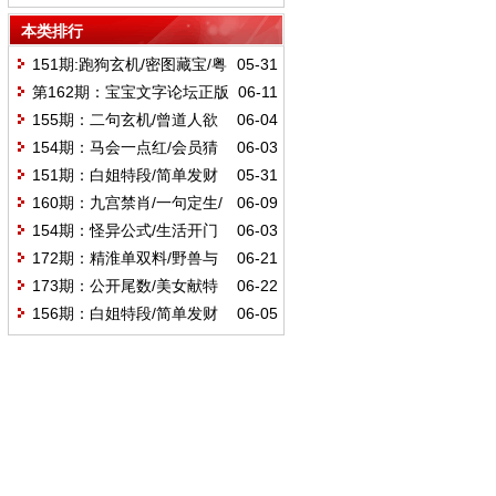
本类排行
151期:跑狗玄机/密图藏宝/粤
05-31
彩三语/特码歇后语/另版四字梅花诗
第162期：宝宝文字论坛正版
06-11
澳门马会开奖资料（第一份）(已更
155期：二句玄机/曾道人欲
06-04
新)
钱/欲钱一句料/中特玄机诗/黄大仙数
154期：马会一点红/会员猜
06-03
字
猜诗/特码报/马会内幕诗/中特五尾
151期：白姐特段/简单发财
05-31
诗/马会欲钱料/七娘一句中/开藏特图
160期：九宫禁肖/一句定生/
06-09
料
十三陵杀肖/开门见山/特码过生日
154期：怪异公式/生活开门
06-03
联/生活关门联/八句输尽光/野兽与家
172期：精淮单双料/野兽与
06-21
畜
家畜/必中特波路/尾数必中特/合数单
173期：公开尾数/美女献特
06-22
双
码/四字中特玄机/一句解特码/特禁二
156期：白姐特段/简单发财
06-05
肖
诗/马会欲钱料/七娘一句中/开藏特图
料