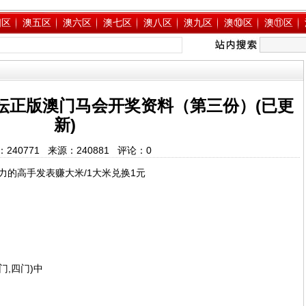
四区
澳五区
澳六区
澳七区
澳八区
澳九区
澳⑩区
澳⑪区
论坛正版澳门马会开奖资料（第三份）(已更
新)
240771 来源：240881 评论：
0
的高手发表赚大米/1大米兑换1元
门,四门)中