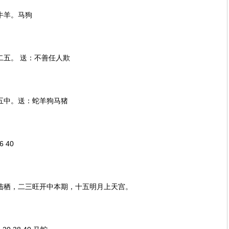
牛羊。马狗
二五。 送：不善任人欺
五中。送：蛇羊狗马猪
 40
水陆栖，二三旺开中本期，十五明月上天宫。