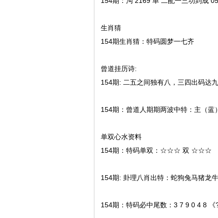
154期：沟 2169 单 二配一三功到成 05 2
生肖猜
154期生肖猜：特码圆梦一七齐
曾道挂历诗:
154期: 二五之间独有八，三四出码达
154期：曾道人期期两波中特：主（蓝
单双心水资料
154期：特码单双：☆☆☆ 双 ☆☆☆
154期: 卦理八肖出特：蛇狗兔马猪龙
154期：特码必中尾数：3 7 9 0 4 8 