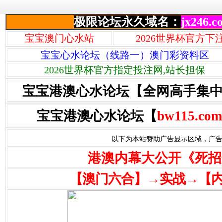
极限论坛永久域名：
jx246.c
宝宝澳门心水站
2026世界杯官方下
宝宝心水论坛（线路一）澳门彩资料区
2026世界杯官方指定投注网,站长担保
宝宝港澳心水论坛【全网高手集
宝宝港澳心水论坛【
bw115.com
以下为本站赞助广告显示区域，广告联系Q
港澳内幕大公开《死招
【澳门六合】→实战→【