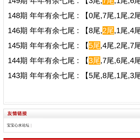
149期 年年有余七尾 : 【3尾,
7尾
,1尾,6
148期 年年有余七尾 : 【0尾,7尾,1尾,2尾
146期 年年有余七尾 : 【8尾,
2尾
,1尾,4
145期 年年有余七尾 : 【
5尾
,4尾,2尾,7
144期 年年有余七尾 : 【
3尾
,7尾,6尾,4
143期 年年有余七尾 : 【5尾,8尾,1尾,3尾
宝宝心水论坛
|