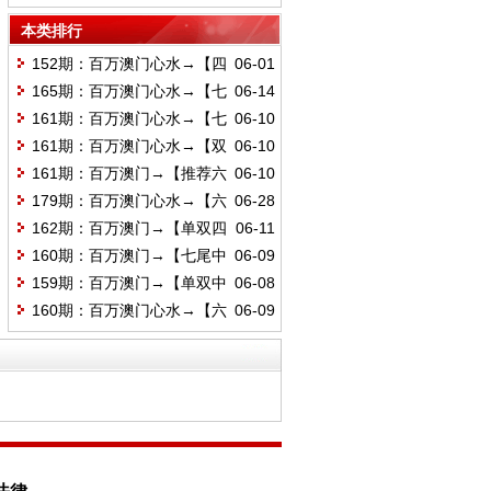
本类排行
152期：百万澳门心水→【四
06-01
肖八码】←已更新
165期：百万澳门心水→【七
06-14
尾中特】←已更新
161期：百万澳门心水→【七
06-10
尾中特】←已更新
161期：百万澳门心水→【双
06-10
波中特】←已更新
161期：百万澳门→【推荐六
06-10
肖】←已更新
179期：百万澳门心水→【六
06-28
肖18码】←已更新
162期：百万澳门→【单双四
06-11
肖】←已更新
160期：百万澳门→【七尾中
06-09
特】←已更新
159期：百万澳门→【单双中
06-08
特】←已更新
160期：百万澳门心水→【六
06-09
肖18码】←已更新