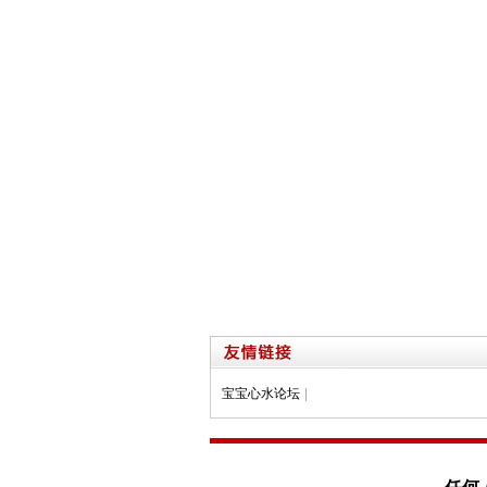
宝宝心水论坛
|