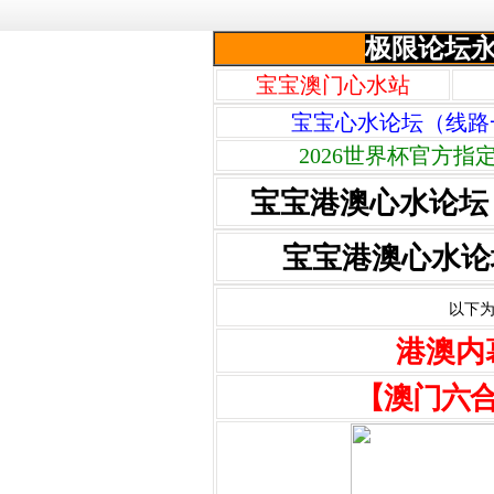
极限论坛
宝宝澳门心水站
宝宝心水论坛（线路
2026世界杯官方指
宝宝港澳心水论坛
宝宝港澳心水论
以下为
港澳内
【澳门六