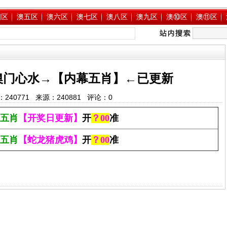
四区
澳五区
澳六区
澳七区
澳八区
澳九区
澳⑩区
澳⑪区
万澳门心水→【内幕五肖】←已更新
240771 来源：240881 评论：
0
五肖
【开奖日更新】
开
？00
准
五肖
【蛇龙猪虎鸡】
开
？00
准