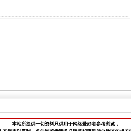
本站所提供一切资料只供用于网络爱好者参考浏览
，