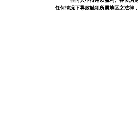
任何人不得用以赢利。
各位浏
任何情况下导致触犯所属地区之法律