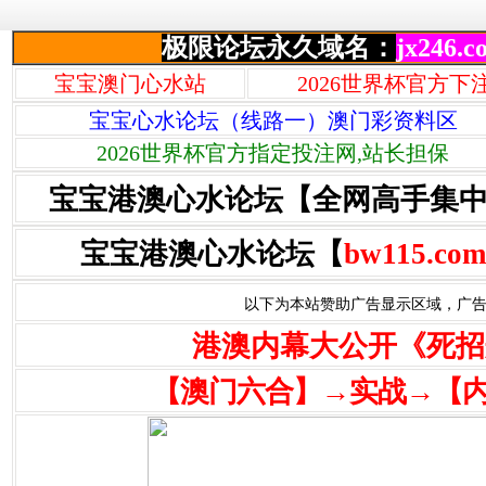
极限论坛永久域名：
jx246.c
宝宝澳门心水站
2026世界杯官方下
宝宝心水论坛（线路一）澳门彩资料区
2026世界杯官方指定投注网,站长担保
宝宝港澳心水论坛【全网高手集
宝宝港澳心水论坛【
bw115.com
以下为本站赞助广告显示区域，广告联系Q
港澳内幕大公开《死招
【澳门六合】→实战→【