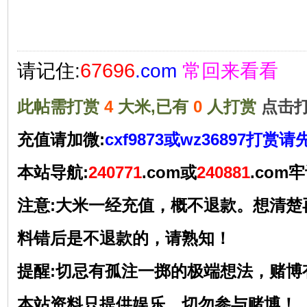
67696
请记住:
.com
常回来看看
此帖需打赏
4
大米,已有
0
人打赏
点击
充值请加微:
cxf9873或wz36897打赏请先
本站导航:
240771
.com或
240881
.com
注意:大米一经充值，概不退款。想清楚
料错后是不退款的，请熟知！
提醒:切忌有孤注一掷的极端想法，赌博
本站资料只提供娱乐，切勿参与赌博！