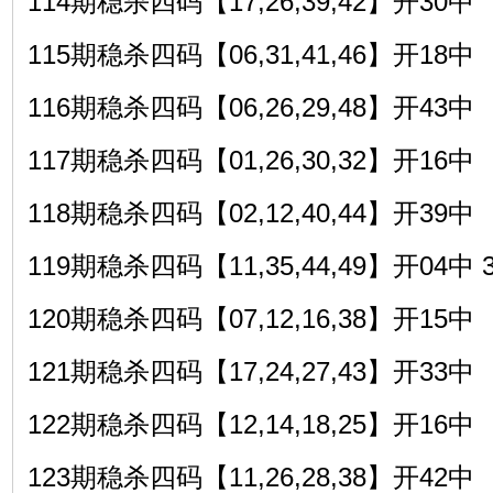
114期稳杀四码【17,26,39,42】开30中
115期稳杀四码【06,31,41,46】开18中
116期稳杀四码【06,26,29,48】开43中
117期稳杀四码【01,26,30,32】开16中
118期稳杀四码【02,12,40,44】开39中
119期稳杀四码【11,35,44,49】开04中 
120期稳杀四码【07,12,16,38】开15中
121期稳杀四码【17,24,27,43】开33中
122期稳杀四码【12,14,18,25】开16中
123期稳杀四码【11,26,28,38】开42中