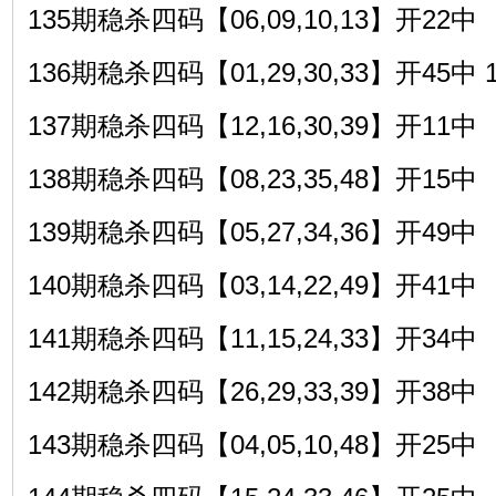
135期稳杀四码【06,09,10,13】开22中
136期稳杀四码【01,29,30,33】开45中 
137期稳杀四码【12,16,30,39】开11中
138期稳杀四码【08,23,35,48】开15中
139期稳杀四码【05,27,34,36】开49中
140期稳杀四码【03,14,22,49】开41中
141期稳杀四码【11,15,24,33】开34中
142期稳杀四码【26,29,33,39】开38中
143期稳杀四码【04,05,10,48】开25中