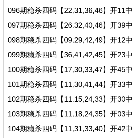
096期稳杀四码【22,31,36,46】开11中
097期稳杀四码【26,32,40,46】开39中
098期稳杀四码【09,29,42,49】开12中
099期稳杀四码【36,41,42,45】开23中
100期稳杀四码【17,30,33,47】开45中
101期稳杀四码【11,30,41,44】开33中
102期稳杀四码【11,15,24,33】开30中
103期稳杀四码【11,18,24,35】开03中
104期稳杀四码【11,31,33,40】开42中