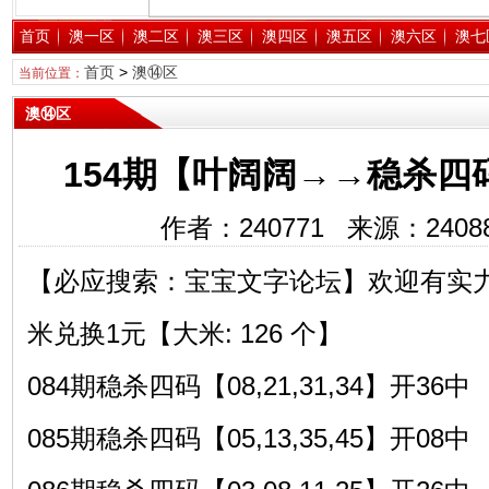
首页
澳一区
澳二区
澳三区
澳四区
澳五区
澳六区
澳七
首页
>
澳⑭区
当前位置：
澳⑭区
154期【叶阔阔→→稳杀四码
作者：240771 来源：240
【必应搜索：宝宝文字论坛】欢迎有实力
米兑换1元【大米: 126 个】
084期稳杀四码【08,21,31,34】开36中
085期稳杀四码【05,13,35,45】开08中