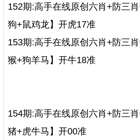
152期:高手在线原创六肖+防三
狗+鼠鸡龙】开虎17准
153期:高手在线原创六肖+防三
猴+狗羊马】开牛18准
154期:高手在线原创六肖+防三
猪+虎牛马】开00准