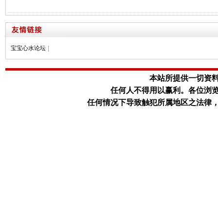
宝宝心水论坛
|
本站所提供一切资
任何人不得用以赢利。
各位浏
任何情况下导致触犯所属地区之法律