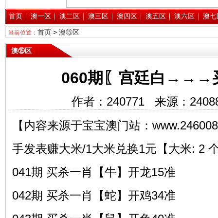
首页
澳一区
澳二区
澳三区
澳四区
澳五区
澳六区
澳七
首页
>
澳⑮区
当前位置：
澳⑮区
060期〖宫廷白→→
作者：240771 来源：240
【内容来源于宝宝澳门站：www.246008
手发表赚大米/1大米兑换1元【大米: 2 
041期 买杀一肖【牛】开龙15准
042期 买杀一肖【蛇】开鸡34准