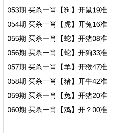
053期 买杀一肖【狗】开鼠19准
054期 买杀一肖【虎】开兔16准
055期 买杀一肖【蛇】开猪08准
056期 买杀一肖【蛇】开狗33准
057期 买杀一肖【羊】开猴47准
058期 买杀一肖【猪】开牛42准
059期 买杀一肖【兔】开猪20准
060期 买杀一肖【鸡】开？00准