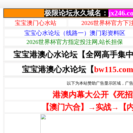
极限论坛永久域名：
jx246.c
宝宝澳门心水站
2026世界杯官方下
宝宝心水论坛（线路一）澳门彩资料区
2026世界杯官方指定投注网,站长担保
宝宝港澳心水论坛【全网高手集
宝宝港澳心水论坛【
bw115.com
以下为本站赞助广告显示区域，广告联系Q
港澳内幕大公开《死招
【澳门六合】→实战→【