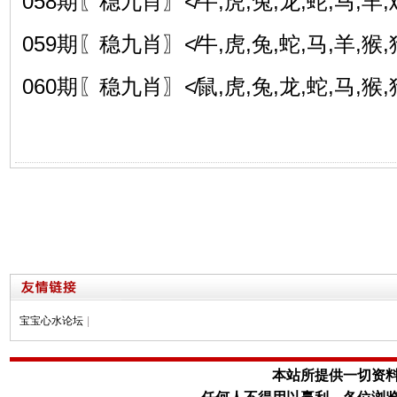
058期〖稳九肖〗≮牛,虎,兔,龙,蛇,马,羊
059期〖稳九肖〗≮牛,虎,兔,蛇,马,羊,猴
060期〖稳九肖〗≮鼠,虎,兔,龙,蛇,马,猴,
宝宝心水论坛
|
本站所提供一切资