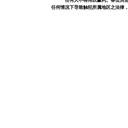
任何人不得用以赢利。
各位浏
任何情况下导致触犯所属地区之法律