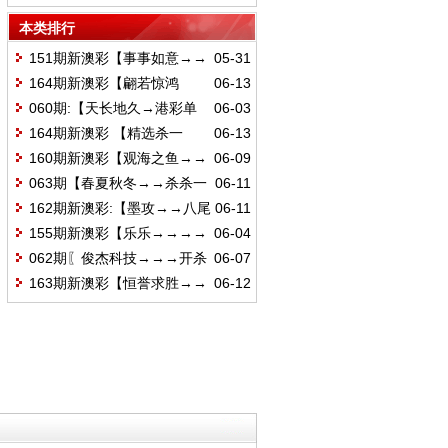
本类排行
151期新澳彩【事事如意→→
05-31
九肖中特】
164期新澳彩【翩若惊鸿
06-13
→→→绝杀二肖】
060期:【天长地久→港彩单
06-03
双9肖】
164期新澳彩 【精选杀一
06-13
肖】
160期新澳彩【观海之鱼→→
06-09
九肖中特】
063期【春夏秋冬→→杀杀一
06-11
尾】【53错01】
162期新澳彩:【墨攻→→八尾
06-11
中特】17中16
155期新澳彩【乐乐→→→→
06-04
经典九肖】
062期〖俊杰科技→→→开杀
06-07
一肖〗
163期新澳彩【恒誉求胜→→
06-12
实力杀肖】