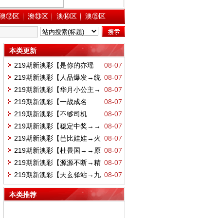
澳⑫区
澳⑬区
澳⑭区
澳⑮区
本类更新
219期新澳彩【是你的亦瑶
08-07
→→绝杀①肖】
219期新澳彩【人品爆发→统
08-07
计杀半波】
219期新澳彩【华月小公主→
08-07
金典④头】
219期新澳彩【一战成名
08-07
→→→砍三肖】
219期新澳彩【不够司机
08-07
→→→杀⑩码】
219期新澳彩【稳定中奖→→
08-07
中奖九肖】
219期新澳彩【芭比娃娃→火
08-07
烧一波】
219期新澳彩【杜畏国→→原
08-07
创杀码】
219期新澳彩【源源不断→精
08-07
准杀3尾
219期新澳彩【天玄驿站→九
08-07
九肖中赢】
本类推荐