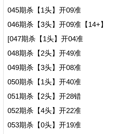
045期杀【1头】开09准
046期杀【3头】开09准【14+】
[047期杀【1头】开04准
048期杀【2头】开49准
049期杀【3头】开08准
050期杀【1头】开40准
051期杀【2头】开28错
052期杀【4头】开22准
053期杀【0头】开19准