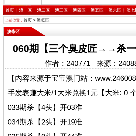
首页
澳一区
澳二区
澳三区
澳四区
澳五区
澳六区
澳七
首页
>
澳⑮区
当前位置：
澳⑮区
060期【三个臭皮匠→→杀一
作者：240771 来源：240
【内容来源于宝宝澳门站：www.246008
手发表赚大米/1大米兑换1元【大米: 0 
033期杀【4头】开03准
034期杀【2头】开19准