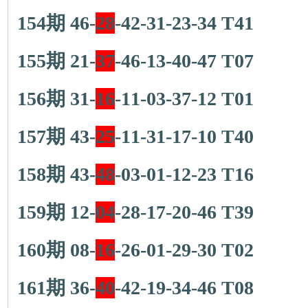
154期 46-
28
-42-31-23-34 T41
155期 21-
37
-46-13-40-47 T07
156期 31-
16
-11-03-37-12 T01
157期 43-
25
-11-31-17-10 T40
158期 43-
48
-03-01-12-23 T16
159期 12-
04
-28-17-20-46 T39
160期 08-
16
-26-01-29-30 T02
161期 36-
40
-42-19-34-46 T08