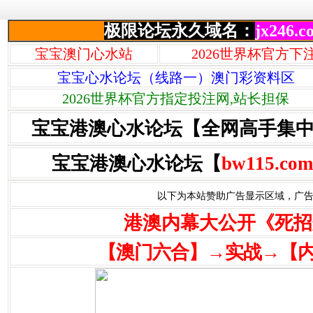
极限论坛永久域名：
jx246.c
宝宝澳门心水站
2026世界杯官方下
宝宝心水论坛（线路一）澳门彩资料区
2026世界杯官方指定投注网,站长担保
宝宝港澳心水论坛【全网高手集
宝宝港澳心水论坛【
bw115.com
以下为本站赞助广告显示区域，广告联系Q
港澳内幕大公开《死招
【澳门六合】→实战→【