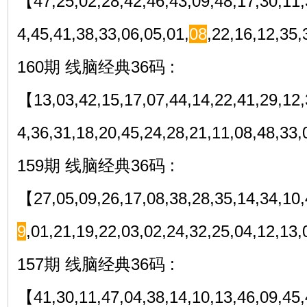
【47,25,02,28,42,46,43,09,48,17,30,11,
4,45,41,38,33,06,05,01,
08
,22,16,12,35
160期 线脑经典36码 :
【13,03,42,15,17,07,44,14,22,41,29,12,
4,36,31,18,20,45,24,28,21,11,08,48,3
159期 线脑经典36码 :
【27,05,09,26,17,08,38,28,35,14,34,10,
9
,01,21,19,22,03,02,24,32,25,04,12,1
157期 线脑经典36码 :
【41,30,11,47,04,38,14,10,13,46,09,45,