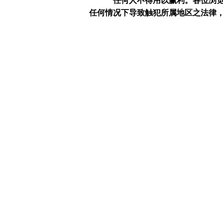
任何人不得用以赢利。
各位浏
任何情况下导致触犯所属地区之法律