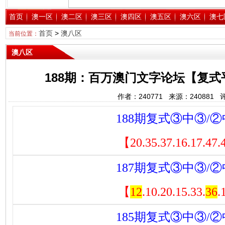
首页
澳一区
澳二区
澳三区
澳四区
澳五区
澳六区
澳七
首页
>
澳八区
当前位置：
澳八区
188期：百万澳门文字论坛【复
作者：240771 来源：240881 
188期复式③中③/
【20.35.37.16.17.47
187期复式③中③/
【
12
.10.20.15.33.
36
.
185期复式③中③/