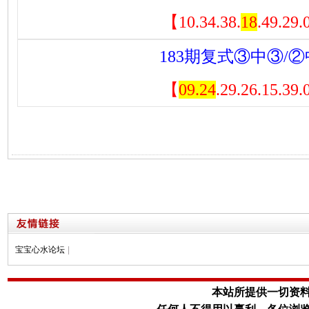
【10.34.38.
18
.49.29
183期复式③中③/
【
09.24
.29.26.15.39
宝宝心水论坛
|
本站所提供一切资