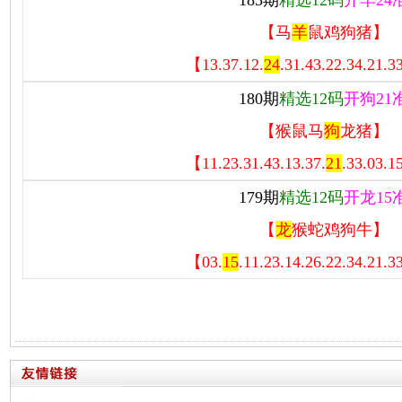
183期
精选12码
开羊24
【马
羊
鼠鸡狗猪】
【13.37.12.
24
.31.43.22.34.21.
180期
精选12码
开狗21
【猴鼠马
狗
龙猪】
【11.23.31.43.13.37.
21
.33.03.1
179期
精选12码
开龙15
【
龙
猴蛇鸡狗牛】
【03.
15
.11.23.14.26.22.34.21.