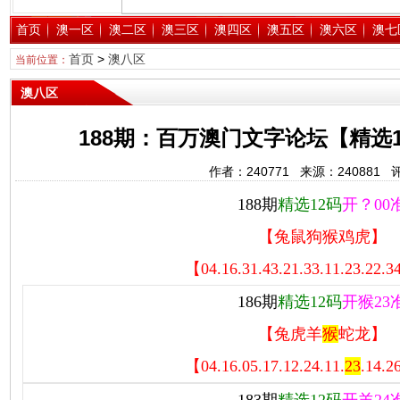
首页
澳一区
澳二区
澳三区
澳四区
澳五区
澳六区
澳七
首页
>
澳八区
当前位置：
澳八区
188期：百万澳门文字论坛【精选
作者：240771 来源：240881 
188期
精选12码
开？00
【兔鼠狗猴鸡虎】
【04.16.31.43.21.33.11.23.22.3
186期
精选12码
开猴23
【兔虎羊
猴
蛇龙】
【04.16.05.17.12.24.11.
23
.14.2