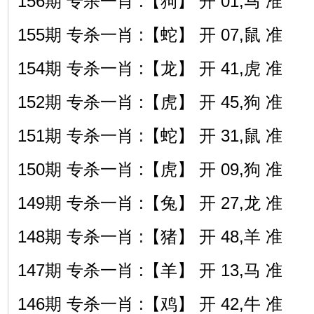
156期 专杀一肖 :【狗】 开 01,马 准
155期 专杀一肖 :【蛇】 开 07,鼠 准
154期 专杀一肖 :【龙】 开 41,虎 准
152期 专杀一肖 :【虎】 开 45,狗 准
151期 专杀一肖 :【蛇】 开 31,鼠 准
150期 专杀一肖 :【虎】 开 09,狗 准
149期 专杀一肖 :【兔】 开 27,龙 准
148期 专杀一肖 :【猪】 开 48,羊 准
147期 专杀一肖 :【羊】 开 13,马 准
146期 专杀一肖 :【鸡】 开 42,牛 准