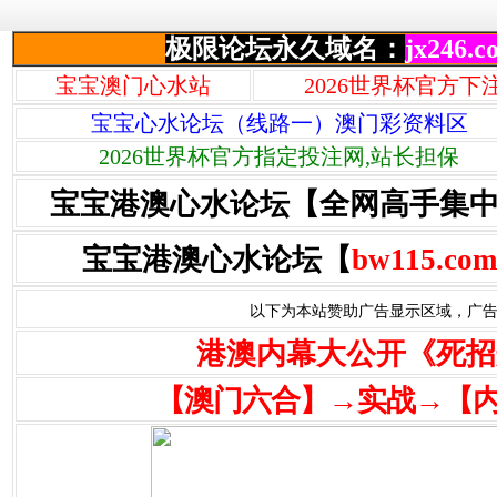
极限论坛永久域名：
jx246.c
宝宝澳门心水站
2026世界杯官方下
宝宝心水论坛（线路一）澳门彩资料区
2026世界杯官方指定投注网,站长担保
宝宝港澳心水论坛【全网高手集
宝宝港澳心水论坛【
bw115.com
以下为本站赞助广告显示区域，广告联系Q
港澳内幕大公开《死招
【澳门六合】→实战→【