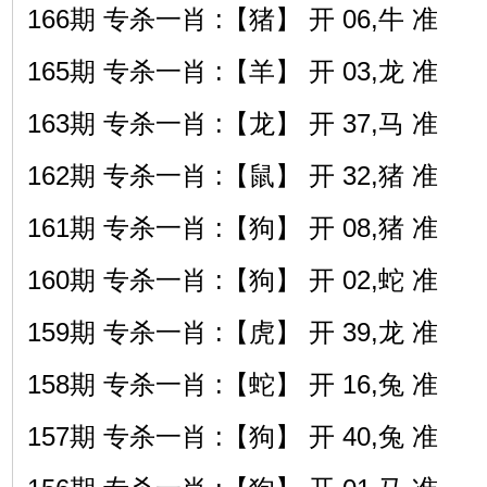
166期 专杀一肖 :【猪】 开 06,牛 准
165期 专杀一肖 :【羊】 开 03,龙 准
163期 专杀一肖 :【龙】 开 37,马 准
162期 专杀一肖 :【鼠】 开 32,猪 准
161期 专杀一肖 :【狗】 开 08,猪 准
160期 专杀一肖 :【狗】 开 02,蛇 准
159期 专杀一肖 :【虎】 开 39,龙 准
158期 专杀一肖 :【蛇】 开 16,兔 准
157期 专杀一肖 :【狗】 开 40,兔 准