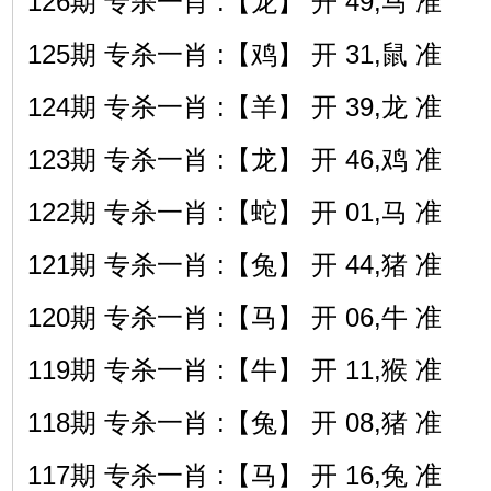
126期 专杀一肖 :【龙】 开 49,马 准
125期 专杀一肖 :【鸡】 开 31,鼠 准
124期 专杀一肖 :【羊】 开 39,龙 准
123期 专杀一肖 :【龙】 开 46,鸡 准
122期 专杀一肖 :【蛇】 开 01,马 准
121期 专杀一肖 :【兔】 开 44,猪 准
120期 专杀一肖 :【马】 开 06,牛 准
119期 专杀一肖 :【牛】 开 11,猴 准
118期 专杀一肖 :【兔】 开 08,猪 准
117期 专杀一肖 :【马】 开 16,兔 准