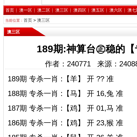
首页
澳一区
澳二区
澳三区
澳四区
澳五区
澳六区
澳七
首页
>
澳三区
当前位置：
澳三区
189期:神算台㊣稳的
作者：240771 来源：240
189期 专杀一肖 :【羊】 开 ?? 准
188期 专杀一肖 :【马】 开 16,兔 准
187期 专杀一肖 :【鸡】 开 01,马 准
186期 专杀一肖 :【鸡】 开 23,猴 准