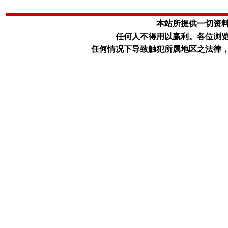
本站所提供一切资
任何人不得用以赢利。
各位浏
任何情况下导致触犯所属地区之法律