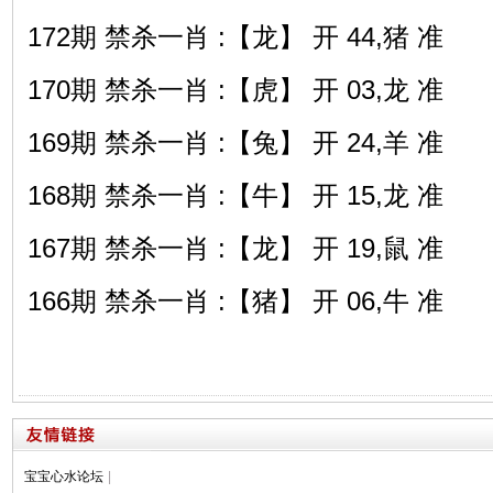
172期 禁杀一肖 :【龙】 开 44,猪 准
170期 禁杀一肖 :【虎】 开 03,龙 准
169期 禁杀一肖 :【兔】 开 24,羊 准
168期 禁杀一肖 :【牛】 开 15,龙 准
167期 禁杀一肖 :【龙】 开 19,鼠 准
166期 禁杀一肖 :【猪】 开 06,牛 准
宝宝心水论坛
|