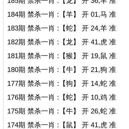
185期 禁杀一肖 :【龙】 开 36,羊 准
184期 禁杀一肖 :【羊】 开 01,马 准
183期 禁杀一肖 :【蛇】 开 24,羊 准
182期 禁杀一肖 :【龙】 开 41,虎 准
181期 禁杀一肖 :【猴】 开 19,鼠 准
180期 禁杀一肖 :【牛】 开 21,狗 准
177期 禁杀一肖 :【狗】 开 14,蛇 准
176期 禁杀一肖 :【蛇】 开 10,鸡 准
175期 禁杀一肖 :【牛】 开 26,蛇 准
174期 禁杀一肖 :【鼠】 开 41,虎 准