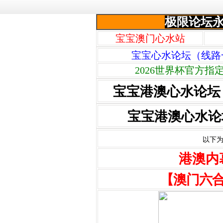
极限论坛
宝宝澳门心水站
宝宝心水论坛（线路
2026世界杯官方指
宝宝港澳心水论坛
宝宝港澳心水论
以下为
港澳内
【澳门六