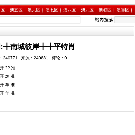
四区
澳五区
澳六区
澳七区
澳八区
澳九区
澳⑩区
澳⑪区
9期:╋南城彼岸╋╋平特肖
240771 来源：240881 评论：
0
 ?? 准
开 鸡 准
开 羊 准
开 羊 准