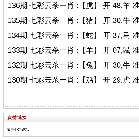
136期 七彩云杀一肖 :【虎】 开 48,羊 
135期 七彩云杀一肖 :【猪】 开 30,牛 
134期 七彩云杀一肖 :【蛇】 开 37,马 
133期 七彩云杀一肖 :【羊】 开 07,鼠 
132期 七彩云杀一肖 :【兔】 开 30,牛 
130期 七彩云杀一肖 :【鸡】 开 29,虎 
宝宝心水论坛
|