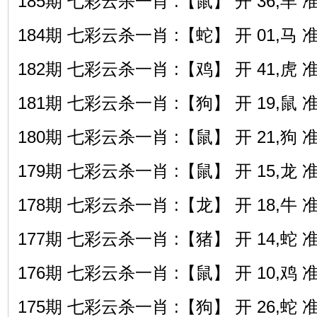
185期 七彩云杀一肖 :【鼠】 开 36,羊 
184期 七彩云杀一肖 :【蛇】 开 01,马 
182期 七彩云杀一肖 :【鸡】 开 41,虎 
181期 七彩云杀一肖 :【狗】 开 19,鼠 
180期 七彩云杀一肖 :【鼠】 开 21,狗 
179期 七彩云杀一肖 :【鼠】 开 15,龙 
178期 七彩云杀一肖 :【龙】 开 18,牛 
177期 七彩云杀一肖 :【猪】 开 14,蛇 
176期 七彩云杀一肖 :【鼠】 开 10,鸡 
175期 七彩云杀一肖 :【狗】 开 26,蛇 