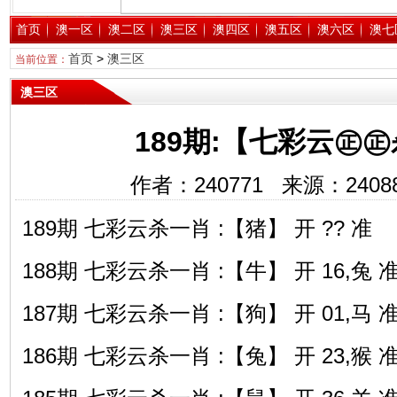
首页
澳一区
澳二区
澳三区
澳四区
澳五区
澳六区
澳七
首页
>
澳三区
当前位置：
澳三区
189期:【七彩云㊣
作者：240771 来源：240
189期 七彩云杀一肖 :【猪】 开 ?? 准
188期 七彩云杀一肖 :【牛】 开 16,兔 
187期 七彩云杀一肖 :【狗】 开 01,马 
186期 七彩云杀一肖 :【兔】 开 23,猴 