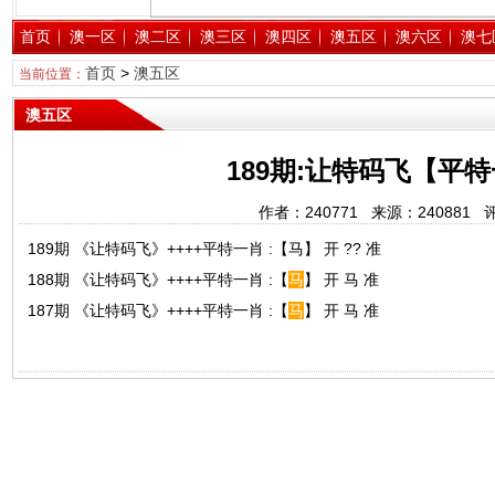
首页
澳一区
澳二区
澳三区
澳四区
澳五区
澳六区
澳七
首页
>
澳五区
当前位置：
澳五区
189期:让特码飞【平
作者：240771 来源：240881 
189期 《让特码飞》++++平特一肖 :【马】 开 ?? 准
188期 《让特码飞》++++平特一肖 :【
马
】 开 马 准
187期 《让特码飞》++++平特一肖 :【
马
】 开 马 准