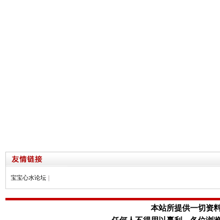
宝宝心水论坛
|
本站所提供一切资