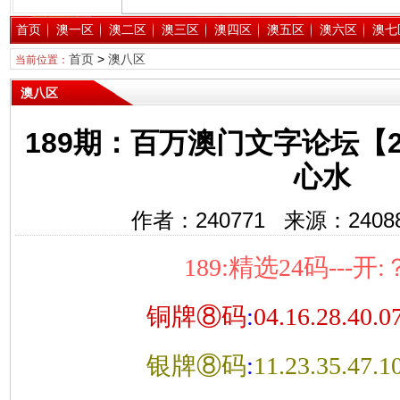
首页
澳一区
澳二区
澳三区
澳四区
澳五区
澳六区
澳七
首页
>
澳八区
当前位置：
澳八区
189期：百万澳门文字论坛【
心水
作者：240771 来源：240
189:精选24码---开:
铜牌⑧码
:
04.16.28.40.0
银牌⑧码
:
11.23.35.47.1