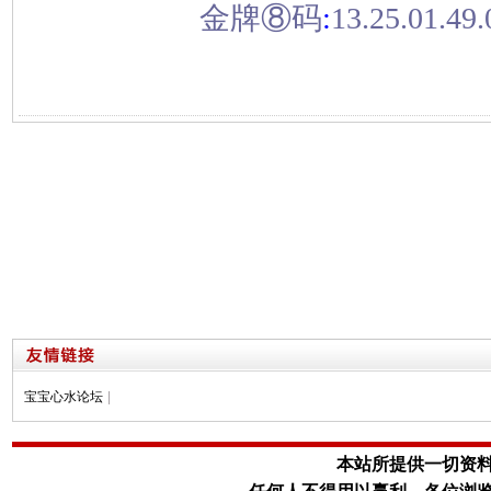
金牌⑧码
:
13.25.01.49.
宝宝心水论坛
|
本站所提供一切资