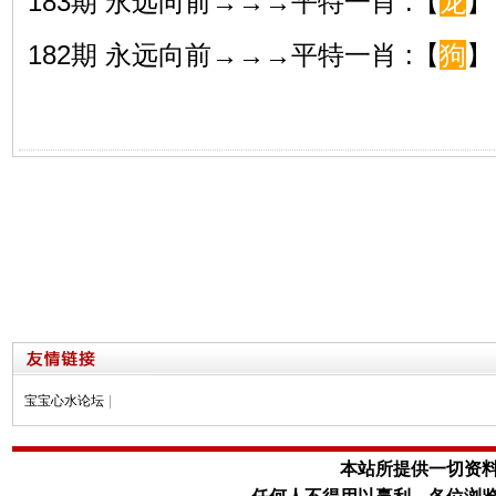
183期 永远向前→→→平特一肖 :【
龙
】
182期 永远向前→→→平特一肖 :【
狗
】
宝宝心水论坛
|
本站所提供一切资