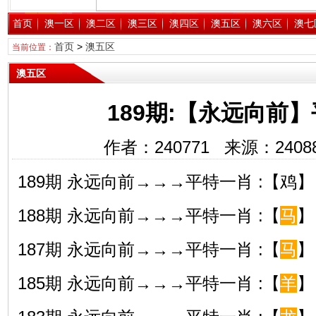
首页
澳一区
澳二区
澳三区
澳四区
澳五区
澳六区
澳七
首页
>
澳五区
当前位置：
澳五区
189期:【永远向前
作者：240771 来源：240
189期 永远向前→→→平特一肖 :【鸡】 开
188期 永远向前→→→平特一肖 :【
马
】
187期 永远向前→→→平特一肖 :【
马
】
185期 永远向前→→→平特一肖 :【
羊
】