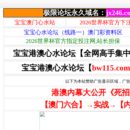
极限论坛永久域名：
jx246.c
宝宝澳门心水站
2026世界杯官方下
宝宝心水论坛（线路一）澳门彩资料区
2026世界杯官方指定投注网,站长担保
宝宝港澳心水论坛【全网高手集
宝宝港澳心水论坛【
bw115.com
以下为本站赞助广告显示区域，广告联系Q
港澳内幕大公开《死招
【澳门六合】→实战→【