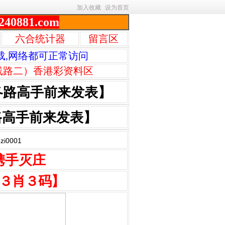
加入收藏
设为首页
240881.com
六合统计器
留言区
载,网络都可正常访问
线路二）香港彩资料区
各路高手前来发表】
路高手前来发表】
0001
携手灭庄
３肖３码】