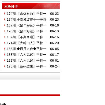
本类排行
174期:【永远向前】平特一
06-23
肖
174期:╋南城彼岸╋╋平特
06-23
肖
167期:《鼠年好运》平特一
06-16
肖
170期:《鼠年好运》平特一
06-19
肖
167期:【不期而遇】平特一
06-16
肖
171期:【大岭山人】平特一
06-20
肖
156期:◆日月六合◆平特一
06-05
尾
168期:【六六风起】平特一
06-17
肖
152期:【六六风起】平特一
06-01
肖
175期:【放码过来】平特一
06-24
肖