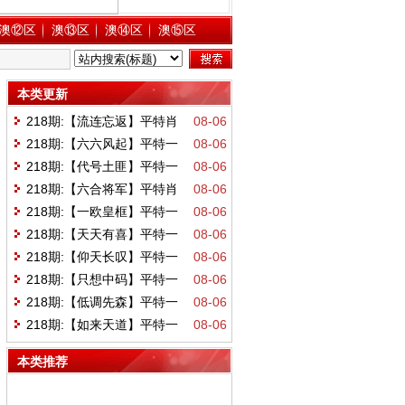
澳⑫区
澳⑬区
澳⑭区
澳⑮区
本类更新
218期:【流连忘返】平特肖
08-06
218期:【六六风起】平特一
08-06
肖
218期:【代号土匪】平特一
08-06
肖
218期:【六合将军】平特肖
08-06
218期:【一欧皇框】平特一
08-06
肖
218期:【天天有喜】平特一
08-06
尾
218期:【仰天长叹】平特一
08-06
尾
218期:【只想中码】平特一
08-06
肖
218期:【低调先森】平特一
08-06
肖
218期:【如来天道】平特一
08-06
尾
本类推荐