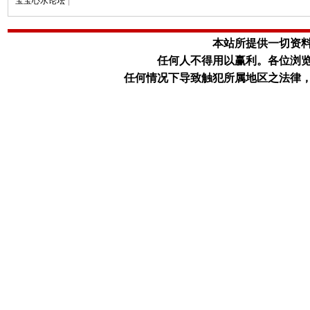
宝宝心水论坛
|
本站所提供一切资
任何人不得用以赢利。
各位浏
任何情况下导致触犯所属地区之法律