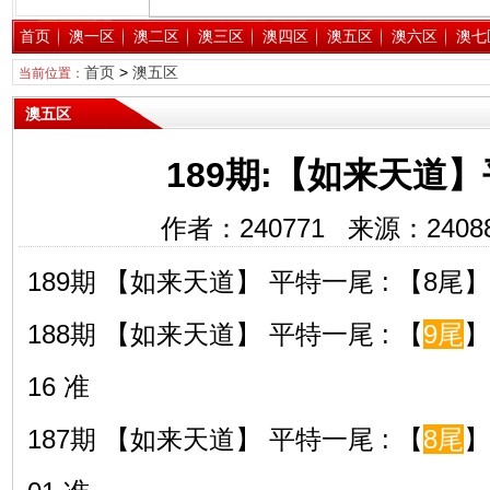
首页
澳一区
澳二区
澳三区
澳四区
澳五区
澳六区
澳七
首页
>
澳五区
当前位置：
澳五区
189期:【如来天道
作者：240771 来源：240
189期 【如来天道】 平特一尾 : 【8尾】开
188期 【如来天道】 平特一尾 : 【
9尾
】开
16 准
187期 【如来天道】 平特一尾 : 【
8尾
】开