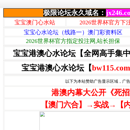
极限论坛永久域名：
jx246.c
宝宝澳门心水站
2026世界杯官方下
宝宝心水论坛（线路一）澳门彩资料区
2026世界杯官方指定投注网,站长担保
宝宝港澳心水论坛【全网高手集
宝宝港澳心水论坛【
bw115.com
以下为本站赞助广告显示区域，广告联系Q
港澳内幕大公开《死招
【澳门六合】→实战→【