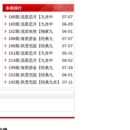
本类排行
188期:流星恋月【九肖中
07-07
特】
160期:流星恋月【九肖中
06-09
特】
152期:浅笑依然【独家九
06-01
肖】
188期:海里捞金【经典九
07-07
肖】
188期:风雪无阻【经典九
07-07
肖】
151期:流星恋月【九肖中
05-31
特】
214期:流星恋月【九肖中
08-02
特】
199期:海里捞金【经典九
07-18
肖】
152期:风雪无阻【经典九
06-01
肖】
192期:风雪无阻【经典九肖】
07-11