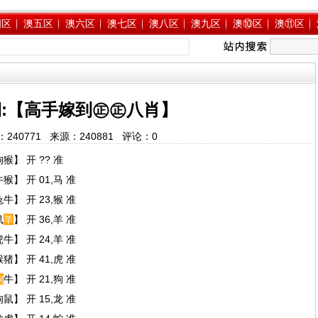
四区
澳五区
澳六区
澳七区
澳八区
澳九区
澳⑩区
澳⑪区
9期:【高手嫁到㊣㊣八肖】
240771 来源：240881 评论：
0
猴】 开 ?? 准
牛猴】 开 01,马 准
】 开 23,猴 准
鼠
羊
】 开 36,羊 准
牛】 开 24,羊 准
猪】 开 41,虎 准
狗
牛】 开 21,狗 准
鼠】 开 15,龙 准