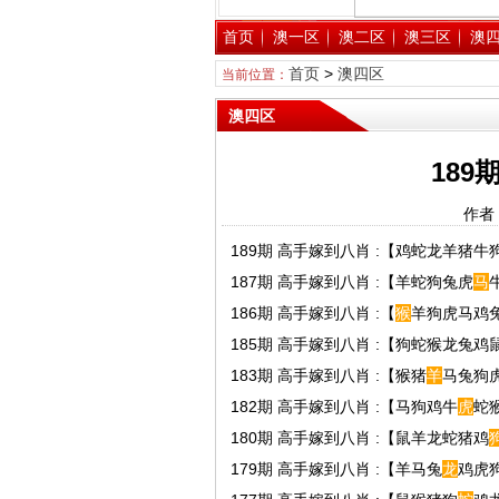
首页
澳一区
澳二区
澳三区
澳
首页
>
澳四区
当前位置：
澳四区
18
作者：
189期 高手嫁到八肖 :【鸡蛇龙羊猪牛狗
187期 高手嫁到八肖 :【羊蛇狗兔虎
马
186期 高手嫁到八肖 :【
猴
羊狗虎马鸡兔牛
185期 高手嫁到八肖 :【狗蛇猴龙兔鸡
183期 高手嫁到八肖 :【猴猪
羊
马兔狗虎
182期 高手嫁到八肖 :【马狗鸡牛
虎
蛇猴
180期 高手嫁到八肖 :【鼠羊龙蛇猪鸡
179期 高手嫁到八肖 :【羊马兔
龙
鸡虎狗