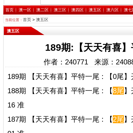
首页
澳一区
澳二区
澳三区
澳四区
澳五区
澳六区
澳七
首页
>
澳五区
当前位置：
澳五区
189期:【天天有喜
作者：240771 来源：240
189期 【天天有喜】平特一尾 : 【0尾】开
188期 【天天有喜】平特一尾 : 【
8尾
】开
16 准
187期 【天天有喜】平特一尾 : 【
2尾
】开