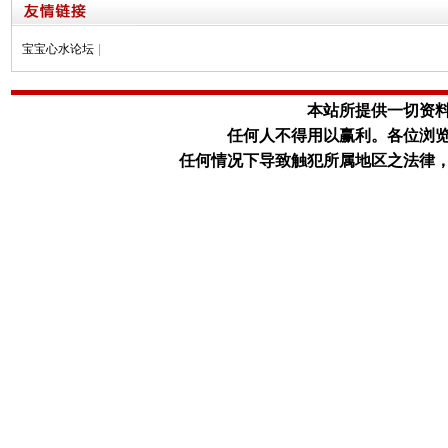
宝宝心水论坛
|
本站所提供一切资
任何人不得用以赢利。
各位浏
任何情况下导致触犯所属地区之法律