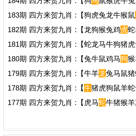
184期 四方来贺九肖 :【狗
马
鼠猴虎牛兔龙
183期 四方来贺九肖 :【狗虎兔龙牛猴鼠
182期 四方来贺九肖 :【龙狗猴兔鸡
虎
蛇
181期 四方来贺九肖 :【蛇龙马牛狗猪
180期 四方来贺九肖 :【兔牛鼠鸡马
狗
猴
179期 四方来贺九肖 :【牛羊
龙
兔马鼠猪蛇
178期 四方来贺九肖 :【
牛
猪虎狗鼠羊蛇兔
177期 四方来贺九肖 :【虎马
蛇
牛猪猴羊鸡