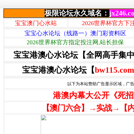
极限论坛永久域名：
jx246.c
宝宝澳门心水站
2026世界杯官方下
宝宝心水论坛（线路一）澳门彩资料区
2026世界杯官方指定投注网,站长担保
宝宝港澳心水论坛【全网高手集
宝宝港澳心水论坛【
bw115.com
以下为本站赞助广告显示区域，广告联系Q
港澳内幕大公开《死招
【澳门六合】→实战→【