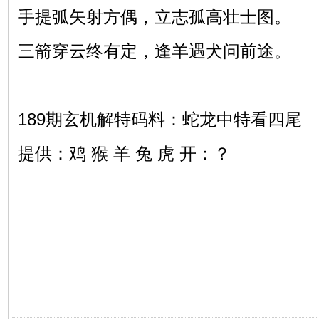
手提弧矢射方偶，立志孤高壮士图。
三箭穿云终有定，逢羊遇犬问前途。
189期玄机解特码料：蛇龙中特看四尾
提供：鸡 猴 羊 兔 虎 开：？