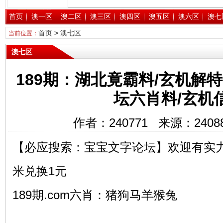
首页
澳一区
澳二区
澳三区
澳四区
澳五区
澳六区
澳七
首页
>
澳七区
当前位置：
澳七区
189期：湖北竟霸料/玄机解特
坛六肖料/玄机
作者：240771 来源：240
【必应搜索：宝宝文字论坛】欢迎有实力
米兑换1元
189期.com六肖：猪狗马羊猴兔