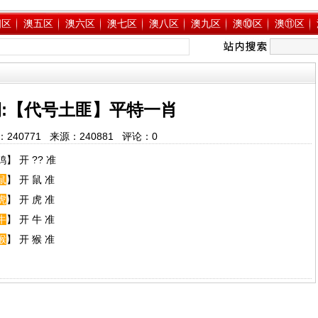
四区
澳五区
澳六区
澳七区
澳八区
澳九区
澳⑩区
澳⑪区
9期:【代号土匪】平特一肖
240771 来源：240881 评论：
0
】 开 ?? 准
鼠
】 开 鼠 准
虎
】 开 虎 准
牛
】 开 牛 准
猴
】 开 猴 准