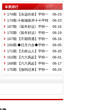
本类排行
174期:【永远向前】平特一
06-23
肖
174期:╋南城彼岸╋╋平特
06-23
肖
167期:《鼠年好运》平特一
06-16
肖
170期:《鼠年好运》平特一
06-19
肖
167期:【不期而遇】平特一
06-16
肖
156期:◆日月六合◆平特一
06-05
尾
171期:【大岭山人】平特一
06-20
肖
152期:【六六风起】平特一
06-01
肖
168期:【六六风起】平特一
06-17
肖
175期:【放码过来】平特一
06-24
肖