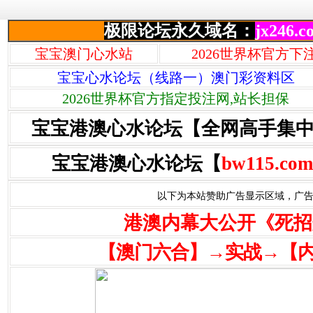
极限论坛永久域名：
jx246.c
宝宝澳门心水站
2026世界杯官方下
宝宝心水论坛（线路一）澳门彩资料区
2026世界杯官方指定投注网,站长担保
宝宝港澳心水论坛【全网高手集
宝宝港澳心水论坛【
bw115.com
以下为本站赞助广告显示区域，广告联系Q
港澳内幕大公开《死招
【澳门六合】→实战→【