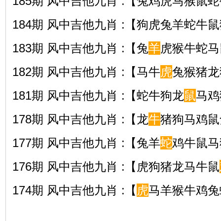
185期 风中吉他九肖 :【兔鸡虎马猴鼠
184期 风中吉他九肖 :【狗虎兔羊蛇牛
183期 风中吉他九肖 :【兔
羊
虎猴牛蛇马鼠
182期 风中吉他九肖 :【马牛
虎
兔猴猪龙狗
181期 风中吉他九肖 :【蛇牛狗龙
鼠
马鸡
178期 风中吉他九肖 :【龙
牛
猪狗马鸡鼠兔
177期 风中吉他九肖 :【兔羊
蛇
鸡牛鼠马猪
176期 风中吉他九肖 :【虎狗猪龙马牛鼠
174期 风中吉他九肖 :【
虎
马羊猴牛鸡兔蛇