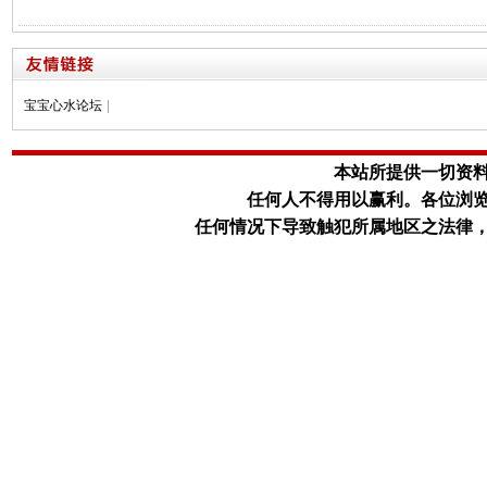
宝宝心水论坛
|
本站所提供一切资
任何人不得用以赢利。
各位浏
任何情况下导致触犯所属地区之法律