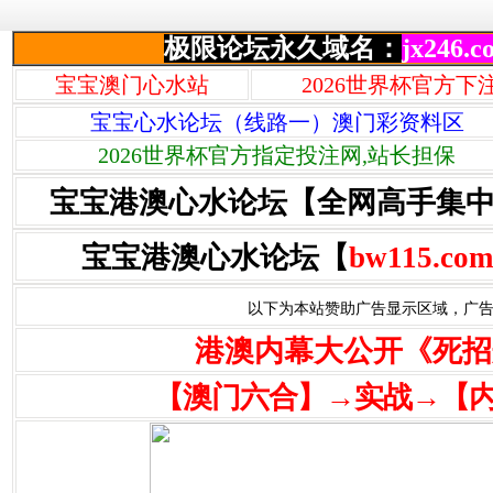
极限论坛永久域名：
jx246.c
宝宝澳门心水站
2026世界杯官方下
宝宝心水论坛（线路一）澳门彩资料区
2026世界杯官方指定投注网,站长担保
宝宝港澳心水论坛【全网高手集
宝宝港澳心水论坛【
bw115.com
以下为本站赞助广告显示区域，广告联系Q
港澳内幕大公开《死招
【澳门六合】→实战→【