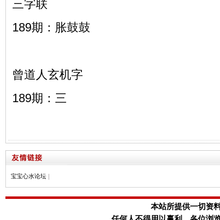
三字联
189期：胀鼓鼓
曾道人玄机字
189期：三
宝宝心水论坛
|
本站所提供一切资
任何人不得用以赢利。
各位浏