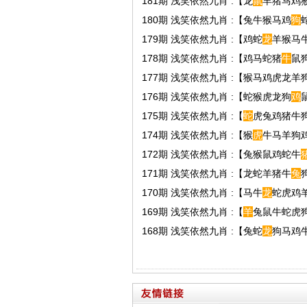
181期 浅笑依然九肖 :【龙
鼠
羊猪马鸡猴
180期 浅笑依然九肖 :【兔牛猴马鸡
狗
179期 浅笑依然九肖 :【鸡蛇
龙
羊猴马牛
178期 浅笑依然九肖 :【鸡马蛇猪
牛
鼠狗
177期 浅笑依然九肖 :【猴马鸡虎龙羊
176期 浅笑依然九肖 :【蛇猴虎龙狗
鸡
175期 浅笑依然九肖 :【
蛇
虎兔鸡猪牛狗羊
174期 浅笑依然九肖 :【猴
虎
牛马羊狗鸡
172期 浅笑依然九肖 :【兔猴鼠鸡蛇牛
171期 浅笑依然九肖 :【龙蛇羊猪牛
兔
170期 浅笑依然九肖 :【马牛
龙
蛇虎鸡羊
169期 浅笑依然九肖 :【
羊
兔鼠牛蛇虎狗猪
168期 浅笑依然九肖 :【兔蛇
龙
狗马鸡牛