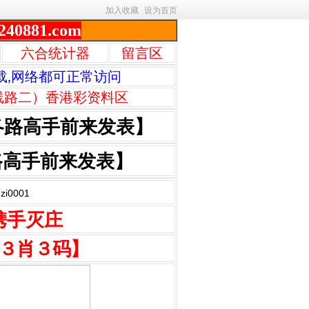
加入收藏
设为首页
240881.com
六合统计器
留言区
载,网络都可正常访问
线路二）香港彩资料区
各路高手前来发表】
路高手前来发表】
0001
携手灭庄
３肖３码】