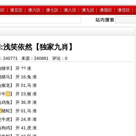
四区
澳五区
澳六区
澳七区
澳八区
澳九区
澳⑩区
澳⑪区
9期:浅笑依然【独家九肖】
240771 来源：240881 评论：
0
猪羊】 开 ?? 准
猪马】 开 16,兔 准
猴龙】 开 01,马 准
羊牛
猴
】 开 23,猴 准
鸡兔】 开 36,羊 准
马
猪蛇】 开 01,马 准
牛虎】 开 24,羊 准
鸡】 开 41,虎 准