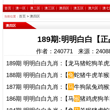
首页
澳一区
澳二区
澳三区
澳四区
澳五区
澳六区
澳七
首页
>
澳四区
当前位置：
澳四区
189期:明明白白【
作者：240771 来源：240
189期 明明白白九肖 :【龙马猪蛇狗羊虎鸡
188期 明明白白九肖 :【
兔
蛇猪牛虎羊猴鼠
187期 明明白白九肖 :【
马
牛狗鼠兔鸡猴龙
186期 明明白白九肖 :【马
猴
猪鸡虎狗羊鼠