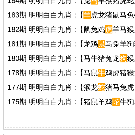
184期 明明白白九肖 :【兔
马
羊猴猪虎蛇鸡
183期 明明白白九肖 :【
羊
虎龙猪鼠马兔牛
182期 明明白白九肖 :【鼠兔鸡
虎
羊马猴龙
181期 明明白白九肖 :【龙鸡
鼠
马兔羊狗猪
180期 明明白白九肖 :【马牛猪兔龙
狗
猴
178期 明明白白九肖 :【马鼠
牛
鸡虎猪猴龙
177期 明明白白九肖 :【猴龙
蛇
猪马兔虎鼠
175期 明明白白九肖 :【猪鼠羊鸡
蛇
牛狗